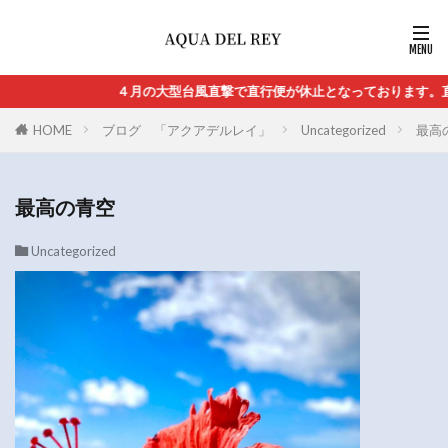
４月の大型台風直撃で直行便が休止となっております。直
HOME
ブログ 「アクアデルレイ」
Uncategorized
最高
最高の青空
Uncategorized