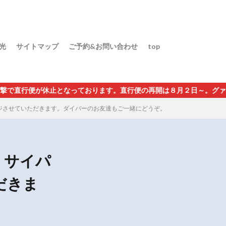
光
サイトマップ
ご予約&お問い合わせ
top
止となっております。直行便の再開は８月２日～。グァム経由・インチ
ジさせていただきます。ダイバーのお友達もご一緒にどうぞ。
、サイパ
だきま
。