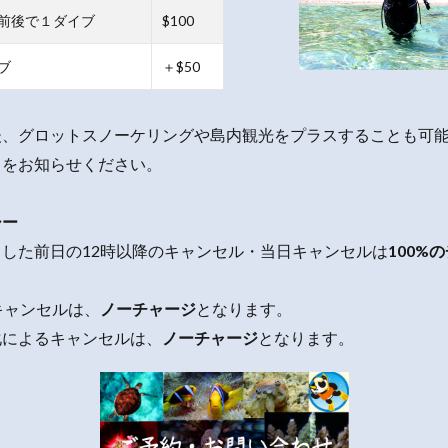
前後で１ダイブ
$100
ブ
＋$50
後、グロットスノーケリングや島内観光をプラスすることも可
トをお知らせください。
シー
した前日の12時以降のキャンセル・当日キャンセルは
100%
キャンセルは、
ノーチャージ
となります。
化によるキャンセルは、
ノーチャージ
となります。