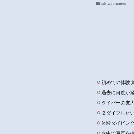
adr-web-pages
初めての体験
過去に何度か
ダイバーの友
２ダイブした
体験ダイビン
水中で写真を