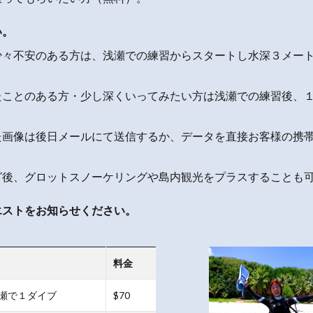
い。
少々不安のある方は、浅瀬での練習からスタートし水深３メー
たことのある方・少し深くいってみたい方は浅瀬での練習後、
た画像は後日メールにて送信するか、データを直接お客様の携
グ後、グロットスノーケリングや島内観光をプラスすることも
エストをお知らせください。
料金
瀬で１ダイブ
$70