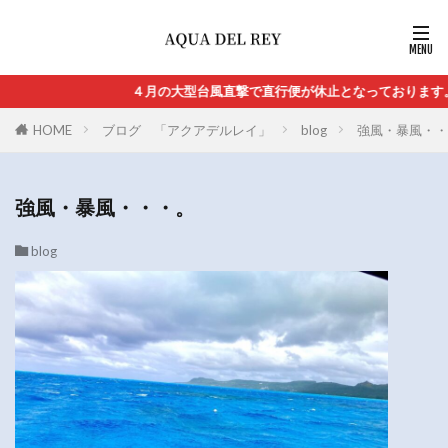
４月の大型台風直撃で直行便が休止となっております。
HOME
ブログ 「アクアデルレイ」
blog
強風・暴風・・
強風・暴風・・・。
blog