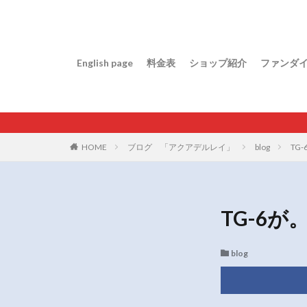
English page
料金表
ショップ紹介
ファンダ
HOME
ブログ 「アクアデルレイ」
blog
TG
TG-6が
blog