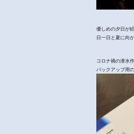
優しめの夕日が
日一日と夏に向
コロナ禍の潜水
バックアップ用の「