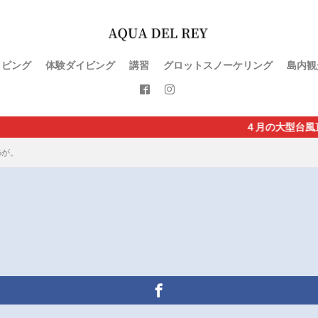
イビング
体験ダイビング
講習
グロットスノーケリング
島内観
４月の大型台風直撃で直行便が休
-6が。
。