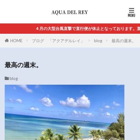
４月の大型台風直撃で直行便が休止となっております。直
HOME
ブログ 「アクアデルレイ」
blog
最高の週末。
最高の週末。
blog