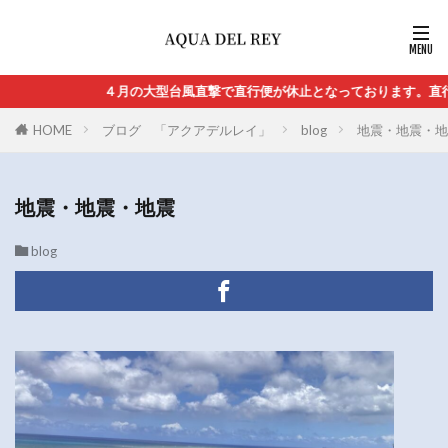
４月の大型台風直撃で直行便が休止となっております。直行便の再
HOME
ブログ 「アクアデルレイ」
blog
地震・地震・地
地震・地震・地震
blog