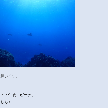
を舞います。
ート・午後１ビーチ。
しら♪