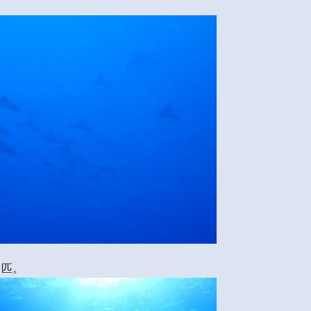
・
８匹。