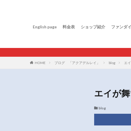
English page
料金表
ショップ紹介
ファンダ
HOME
ブログ 「アクアデルレイ」
blog
エイ
エイが舞
blog