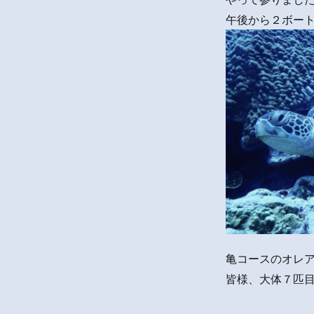
午後から２ボー
亀コースのオレ
皆様、大体７匹