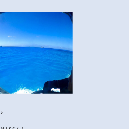
♪
N＆Sさん！