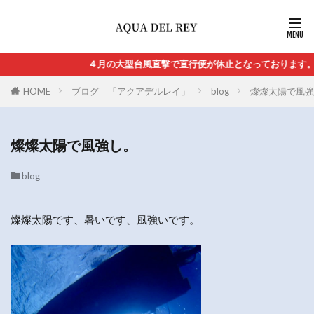
４月の大型台風直撃で直行便が休止となっております。直
HOME
ブログ 「アクアデルレイ」
blog
燦燦太陽で風強
燦燦太陽で風強し。
blog
燦燦太陽です、暑いです、風強いです。