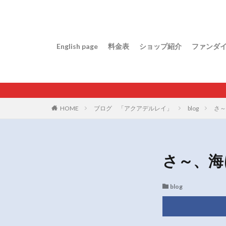
English page
料金表
ショップ紹介
ファンダ
HOME
ブログ 「アクアデルレイ」
blog
さ～
さ～、海
blog