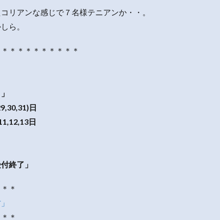
たコリアンな感じで７名様テニアンか・・。
かしら。
＊＊＊＊＊＊＊＊＊＊＊
日」
29,30,31)日
)11,12,13日
受付終了」
＊＊＊
村」
＊＊＊