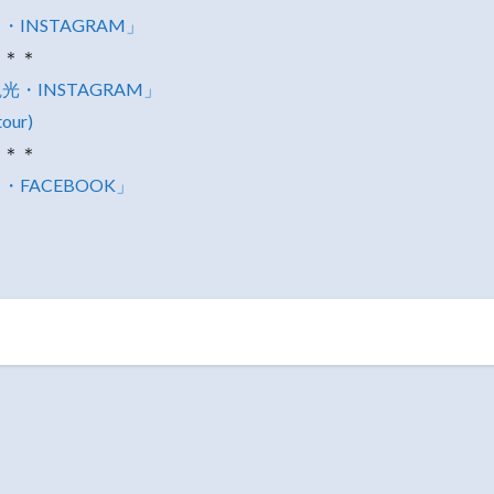
INSTAGRAM」
＊＊＊
・INSTAGRAM」
tour)
＊＊＊
FACEBOOK」