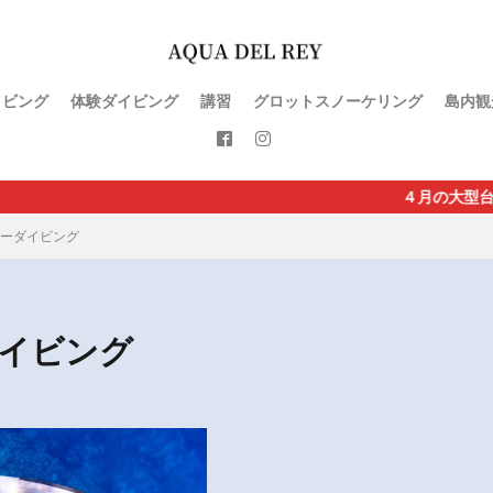
イビング
体験ダイビング
講習
グロットスノーケリング
島内観
４月の大型台風直撃
ーダイビング
イビング