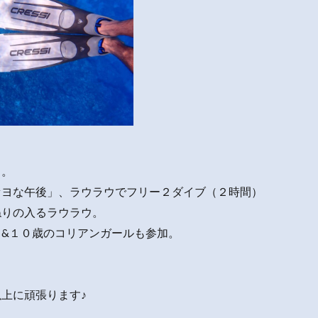
日。
セヨな午後」、ラウラウでフリー２ダイブ（２時間）
ねりの入るラウラウ。
８&１０歳のコリアンガールも参加。
上に頑張ります♪