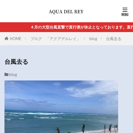
４月の大型台風直撃で直行便が休止となっております。直行便の再開
HOME
ブログ 「アクアデルレイ」
blog
台風去る
台風去る
blog