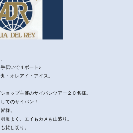
日。
手伝いで４ボート♪
安丸・オレアイ・アイス。
グショップ主催のサイパンツアー２０名様。
出してのサイパン！
な皆様。
透明度よく、エイもカメも山盛り。
トも貸し切り。