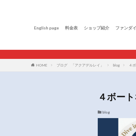
English page
料金表
ショップ紹介
ファンダ
HOME
ブログ 「アクアデルレイ」
blog
４ボ
４ボート
blog