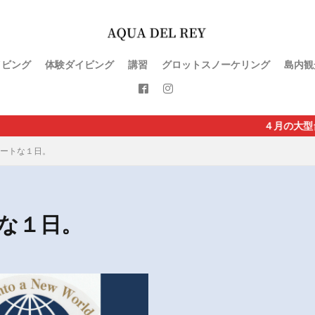
イビング
体験ダイビング
講習
グロットスノーケリング
島内観
４月の大型台風直
ートな１日。
な１日。