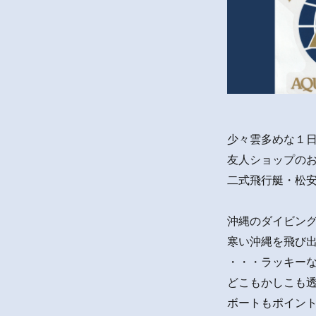
少々雲多めな１
友人ショップのお
二式飛行艇・松
沖縄のダイビン
寒い沖縄を飛び
・・・ラッキー
どこもかしこも
ボートもポイン