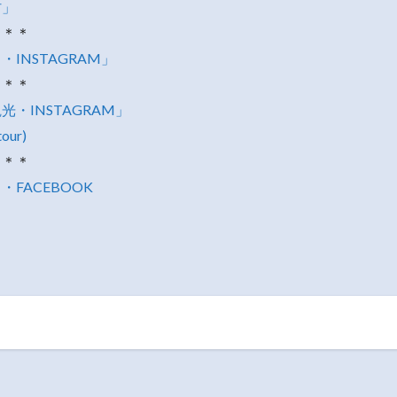
村」
＊＊＊
INSTAGRAM」
＊＊＊
・INSTAGRAM」
tour)
＊＊＊
FACEBOOK