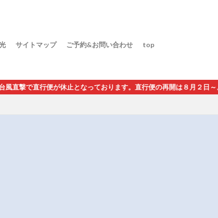
光
サイトマップ
ご予約&お問い合わせ
top
撃で直行便が休止となっております。直行便の再開は８月２日～。グァ