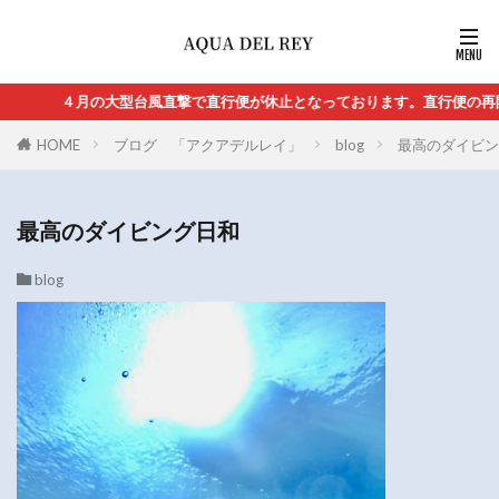
４月の大型台風直撃で直行便が休止となっております。直行便の再開は
HOME
ブログ 「アクアデルレイ」
blog
最高のダイビン
最高のダイビング日和
blog