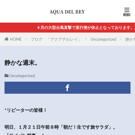
４月の大型台風直撃で直行便が休止となっております。直
HOME
ブログ 「アクアデルレイ」
Uncategorized
静か
静かな週末。
Uncategorized
*リピーターの皆様！
明日、１月２１日午前８時「朝だ！生です旅サラダ」。