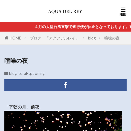
４月の大型台風直撃で直行便が休止となっております。直行便の再
HOME
ブログ 「アクアデルレイ」
blog
喧噪の夜
喧噪の夜
blog
,
coral-spawning
「下弦の月」前夜。