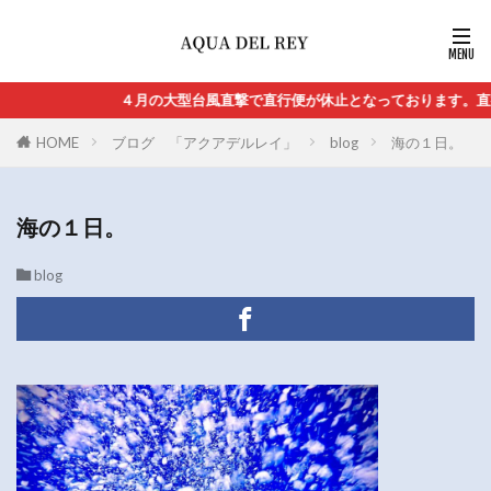
４月の大型台風直撃で直行便が休止となっております。直行
HOME
ブログ 「アクアデルレイ」
blog
海の１日。
海の１日。
blog