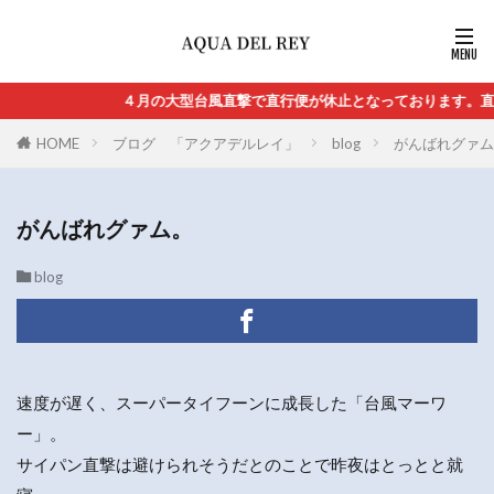
４月の大型台風直撃で直行便が休止となっております。直行便の再
HOME
ブログ 「アクアデルレイ」
blog
がんばれグァム
がんばれグァム。
blog
速度が遅く、スーパータイフーンに成長した「台風マーワ
ー」。
サイパン直撃は避けられそうだとのことで昨夜はとっとと就