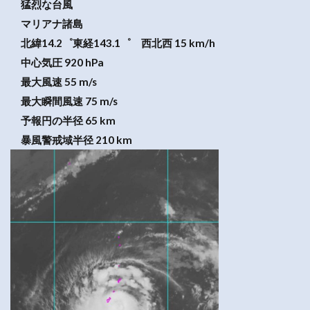
猛烈な台風
マリアナ諸島
北緯14.2゜東経143.1゜ 西北西 15 km/h
中心気圧 920 hPa
最大風速 55 m/s
最大瞬間風速 75 m/s
予報円の半径 65 km
暴風警戒域半径 210 km