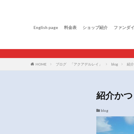
English page
料金表
ショップ紹介
ファンダ
HOME
ブログ 「アクアデルレイ」
blog
紹介
紹介かつ
blog