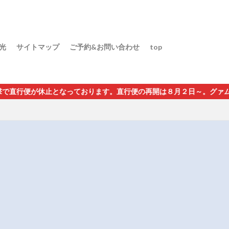
光
サイトマップ
ご予約&お問い合わせ
top
止となっております。直行便の再開は８月２日～。グァム経由・インチ