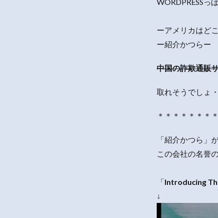
WORDPRESS
ーアメリカはど
ー紹介かつらー
中国の詐欺通販
取れそうでしょ
＊＊＊＊＊＊＊
「紹介かつら」
この会社の名誉
「
Introducing
T
↓