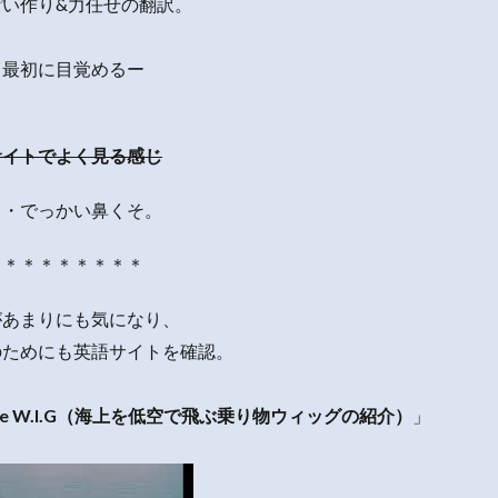
っぽい作り&力任せの翻訳。
こ最初に目覚めるー
サイトでよく見る感じ
・・でっかい鼻くそ。
＊＊＊＊＊＊＊＊＊
があまりにも気になり、
のためにも英語サイトを確認。
he W.I.G（海上を低空で飛ぶ乗り物ウィッグの紹介）
」