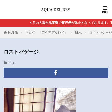
４月の大型台風直撃で直行便が休止となっております。直
HOME
ブログ 「アクアデルレイ」
blog
ロストバゲージ
ロストバゲージ
blog