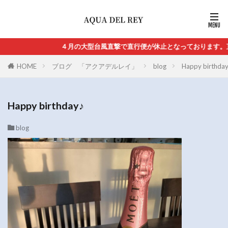
４月の大型台風直撃で直行便が休止となっております。直
HOME
ブログ 「アクアデルレイ」
blog
Happy birthda
Happy birthday♪
blog