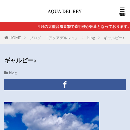
４月の大型台風直撃で直行便が休止となっております。直
HOME
ブログ 「アクアデルレイ」
blog
ギャルピー♪
ギャルピー♪
blog