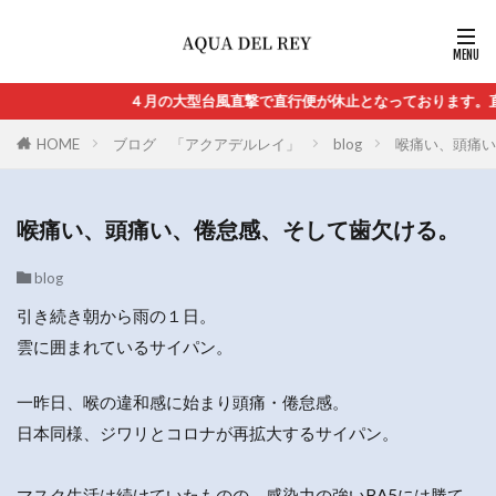
４月の大型台風直撃で直行便が休止となっております。直
HOME
ブログ 「アクアデルレイ」
blog
喉痛い、頭痛い
喉痛い、頭痛い、倦怠感、そして歯欠ける。
blog
引き続き朝から雨の１日。
雲に囲まれているサイパン。
一昨日、喉の違和感に始まり頭痛・倦怠感。
日本同様、ジワリとコロナが再拡大するサイパン。
マスク生活は続けていたものの、感染力の強いBA5には勝て