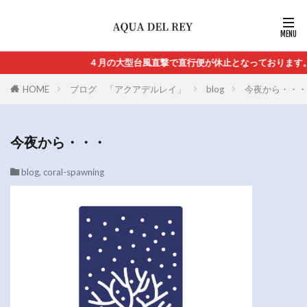
４月の大型台風直撃で直行便が休止となっております。
HOME
ブログ 「アクアデルレイ」
blog
今夜から・・・
今夜から・・・
blog
,
coral-spawning