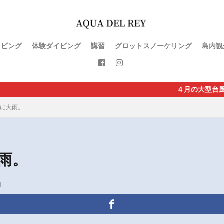
イビング
体験ダイビング
講習
グロットスノーケリング
島内観
４月の大型台風直撃で直行便が休
に大雨。
雨。
d