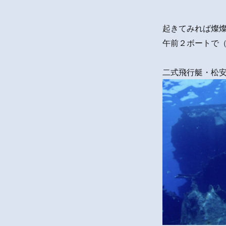
起きてみれば燦
午前２ボートで
二式飛行艇・松