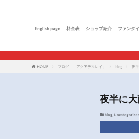
English page
料金表
ショップ紹介
ファンダ
HOME
ブログ 「アクアデルレイ」
blog
夜半
夜半に大
blog
,
Uncategorize