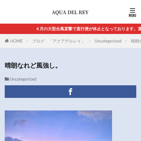
４月の大型台風直撃で直行便が休止となっております。直行
HOME
ブログ 「アクアデルレイ」
Uncategorized
晴朗
晴朗なれど風強し。
Uncategorized