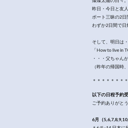
燦燦太陽の日々
昨日・今日と友
ボート三昧の2日
わずか2日間で日
そして、明日は・
「How to live i
・・・父ちゃんが
（昨年の帰国時
＊＊＊＊＊＊＊
以下の日程予約
ご予約ありがと
6月（5,6,7,8,9,10
＊6/5~14,日本