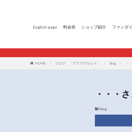
English page
料金表
ショップ紹介
ファンダ
HOME
ブログ 「アクアデルレイ」
blog
・・
・・・さ
blog