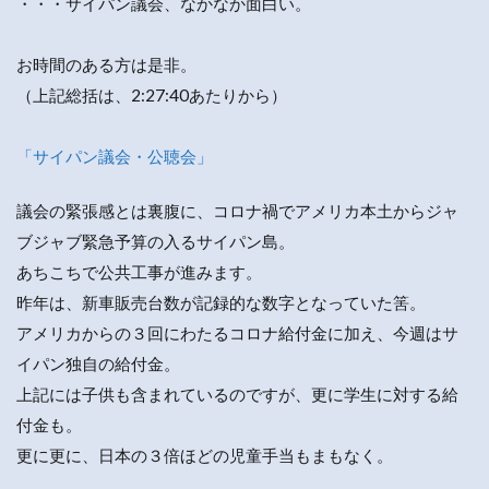
・・・サイパン議会、なかなか面白い。
お時間のある方は是非。
（上記総括は、2:27:40あたりから）
「サイパン議会・公聴会」
議会の緊張感とは裏腹に、コロナ禍でアメリカ本土からジャ
ブジャブ緊急予算の入るサイパン島。
あちこちで公共工事が進みます。
昨年は、新車販売台数が記録的な数字となっていた筈。
アメリカからの３回にわたるコロナ給付金に加え、今週はサ
イパン独自の給付金。
上記には子供も含まれているのですが、更に学生に対する給
付金も。
更に更に、日本の３倍ほどの児童手当もまもなく。