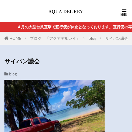
４月の大型台風直撃で直行便が休止となっております。直行便の再開は
HOME
ブログ 「アクアデルレイ」
blog
サイパン議会
サイパン議会
blog