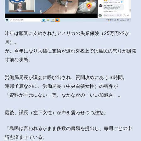
昨年は順調に支給されたアメリカの失業保険（25万円×9か
月）。
が、今年になり大幅に支給が遅れSNS上では島民の怒りが爆発
寸前な状態。
労働局局長が議会に呼び出され、質問攻めにあう３時間。
連邦予算なのに、労働局長（中央白髪女性）の答弁が
「資料が手元にない」等、なかなかの「いい加減さ」。
最後、議長（左下女性）が声を震わせつつ総括。
「島民は言われるがまま多数の書類を提出し、毎週ごとの申
請も済ませている。