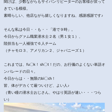
聞けば、少数ながらもサイパンリピーターのお客様が戻って
きている模様。
素晴らしい、他店ながら嬉しくなりますね、感謝感謝です♪
そんな私は今日・・も・・「港で９時」。
今日からグァム職業潜水士２名（男１女１）、
陸担当も一人補強で６人チーム
（チャモロ３、アメリカン２、ジャパニーズ１）
これまでは、fu〇k！ sh〇t！だの、お行儀のよくない単語オ
ンパレードの日々。
今日からは・・無限のbi〇ch！
皆、体がデカくて厳ついけど、よい人♪
（青い瞳の潜水士おじさん、やはり英語が速い・・・つら
い）